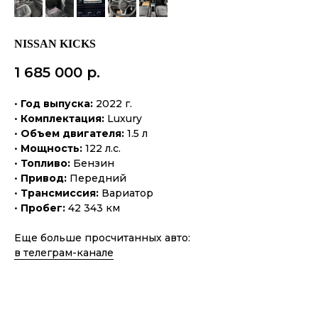
NISSAN KICKS
1 685 000
р.
•
Год выпуска:
2022 г.
•
Комплектация:
Luxury
•
Объем двигателя:
1.5 л
•
Мощность:
122 л.с.
•
Топливо:
Бензин
•
Привод:
Передний
•
Трансмиссия:
Вариатор
•
Пробег:
42 343 км
Еще больше просчитанных авто:
в телеграм-канале