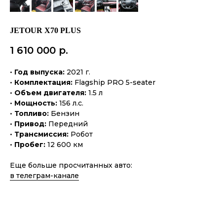
JETOUR X70 PLUS
1 610 000
р.
•
Год выпуска:
2021 г.
•
Комплектация:
Flagship PRO 5-seater
•
Объем двигателя:
1.5 л
•
Мощность:
156 л.с.
•
Топливо:
Бензин
•
Привод:
Передний
•
Трансмиссия:
Робот
•
Пробег:
12 600 км
Еще больше просчитанных авто:
в телеграм-канале